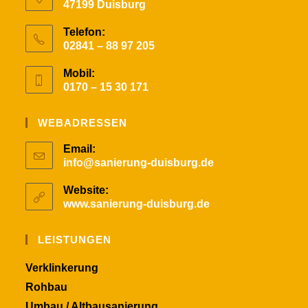
47199 Duisburg
Telefon:
02841 – 88 97 205
Opens
Mobil:
in
0170 – 15 30 171
your
Opens
application
in
WEBADRESSEN
your
Email:
application
info@sanierung-duisburg.de
Opens
in
your
Website:
application
www.sanierung-duisburg.de
LEISTUNGEN
Verklinkerung
Rohbau
Umbau / Altbausanierung